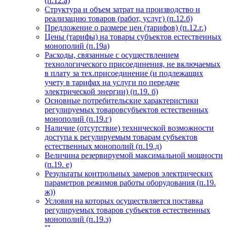
(п.12.а)
Структура и объем затрат на производство и
реализацию товаров (работ, услуг) (п.12.б)
Предложение о размере цен (тарифов) (п.12.г.)
Цены (тарифы) на товары субъектов естественных
монополий (п.19а)
Расходы, связанные с осуществлением
технологического присоединения, не включаемых
в плату за тех.присоединение (и подлежащих
учету в тарифах на услуги по передаче
электрической энергии) (п.19. б)
Основные потребительские характеристики
регулируемых товаровсубъектов естественных
монополий (п.19.г)
Наличие (отсутствие) технической возможности
доступа к регулируемым товарам субъектов
естественных монополий (п.19.д)
Величина резервируемой максимальной мощности
(п.19. е)
Результаты контрольных замеров электрических
параметров режимов работы оборудования (п.19.
ж))
Условия на которых осуществляется поставка
регулируемых товаров субъектов естественных
монополий (п.19.з)