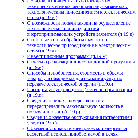
Порядок выполнения технологических,
технических и иных мероприятий, связанных с
технологическим приоединением к электрическим
сетям (п.19.и.)
О возможности подачи заявки на осуществление
технологического присоединения
энергопринимающих устройств заявителя (п.19.к)
Основные этапы обработки заявок на
технолгическое присоединение к электрическим
сетям (п.19.л)
Инвестиционные программы (п.19.м)
Отчеты о реализации инвестиционной программы
(п.19.н)
Способы приобритения, стоимость и объемы
товаров, необходимых для оказания услуг по
передаче электрической энергии (п.19.о)
Паспорта услуг (процессов) сетевой организации
(п.19.п)
Сведения о лицах, намеревающихся
перераспределить максимальную мощность в
пользу иных лиц (п.19.р)
Сведения о качестве обслуживания потребителей
услуг (п.19. с)
Объемы и стоимость электрической энергии за
расчетный период, приобретаемой в целях